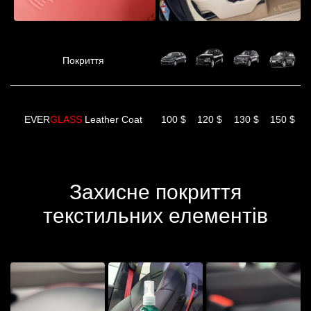
Покриття
EVER
GLASS
Leather Coat
100 $
120 $
130 $
150 $
Захисне покриття
текстильних елементів