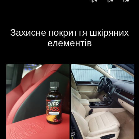
грн
грн
грн
Захисне покриття шкіряних
елементів