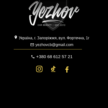
location_on
Україна, г. Запоріжжя, вул. Фортечна, 1г
yezhovcb@gmail.com
mail_outline
+380 68 612 57 21
phone