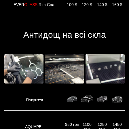
EVER
GLASS
Rim Coat
100 $
120 $
140 $
160 $
Антидощ на всі скла
Покриття
950 грн
1100
1250
1450
AQUAPEL