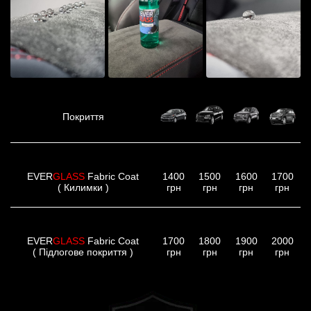
Покриття
EVER
GLASS
Fabric Coat
1400
1500
1600
1700
( Килимки )
грн
грн
грн
грн
EVER
GLASS
Fabric Coat
1700
1800
1900
2000
( Підлогове покриття )
грн
грн
грн
грн