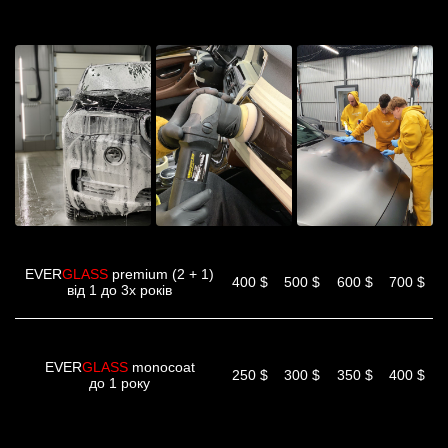
EVER
GLASS
premium (2 + 1)
400 $
500 $
600 $
700 $
від 1 до 3х років
EVER
GLASS
monocoat
250 $
300 $
350 $
400 $
до 1 року